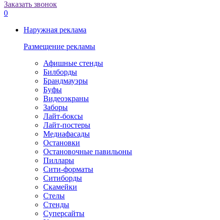
Заказать звонок
0
Наружная реклама
Размещение рекламы
Афишные стенды
Билборды
Брандмауэры
Буфы
Видеоэкраны
Заборы
Лайт-боксы
Лайт-постеры
Медиафасады
Остановки
Остановочные павильоны
Пиллары
Сити-форматы
Ситиборды
Скамейки
Стелы
Стенды
Суперсайты