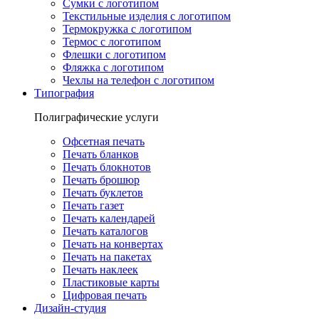
Сумки с логотипом
Текстильные изделия с логотипом
Термокружка с логотипом
Термос с логотипом
Флешки с логотипом
Фляжка с логотипом
Чехлы на телефон с логотипом
Типография
Полиграфические услуги
Офсетная печать
Печать бланков
Печать блокнотов
Печать брошюр
Печать буклетов
Печать газет
Печать календарей
Печать каталогов
Печать на конвертах
Печать на пакетах
Печать наклеек
Пластиковые карты
Цифровая печать
Дизайн-студия